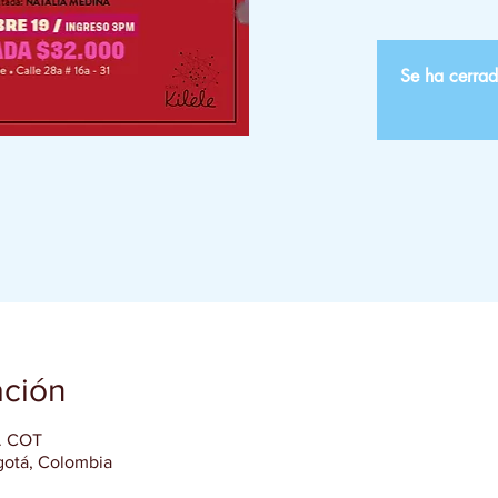
Se ha cerrad
ación
m. COT
gotá, Colombia