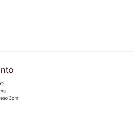
ento
TO
ina
reso 3pm