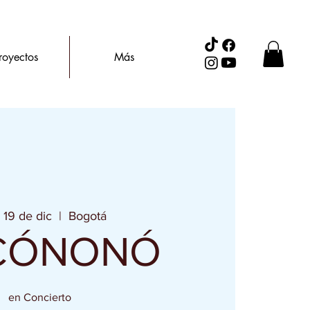
royectos
Más
 19 de dic
  |  
Bogotá
CÓNONÓ
en Concierto