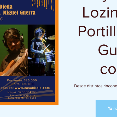
Lozi
Portil
Gu
co
Desde distintos rincon
Ya no