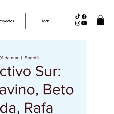
royectos
Más
 01 de mar
  |  
Bogotá
ctivo Sur:
avino, Beto
da, Rafa