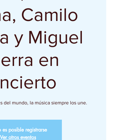
na, Camilo
la y Miguel
erra en
ncierto
es del mundo, la música siempre los une.
 es posible registrarse
Ver otros eventos