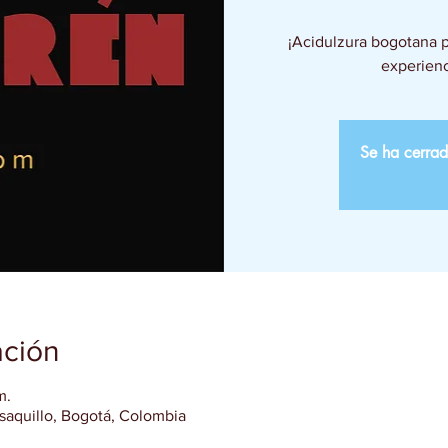
¡Acidulzura bogotana pa
experienc
Se ha cerrad
ación
m.
usaquillo, Bogotá, Colombia