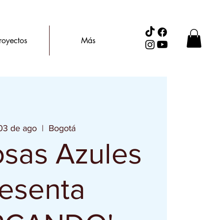
royectos
Más
 03 de ago
  |  
Bogotá
sas Azules
esenta