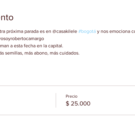
ento
tra próxima parada es en @casakilele 
#bogotá
 y nos emociona c
@yosoyrobertocamargo
an a esta fecha en la capital.
ás semillas, más abono, más cuidados.
Precio
$ 25.000