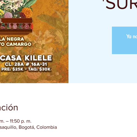
'SU
Ya no
ación
. – 11:50 p. m.
usaquillo, Bogotá, Colombia